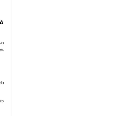
 à
’un
des
 du
its