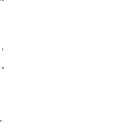
 si
ent
les