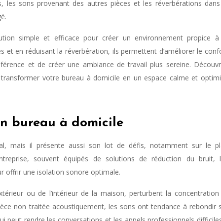
rs, les sons provenant des autres pièces et les réverbérations dans
gé.
tion simple et efficace pour créer un environnement propice à
s et en réduisant la réverbération, ils permettent d’améliorer le conf
nférence et de créer une ambiance de travail plus sereine. Découv
transformer votre bureau à domicile en un espace calme et optim
un bureau à domicile
éal, mais il présente aussi son lot de défis, notamment sur le p
treprise, souvent équipés de solutions de réduction du bruit, 
offrir une isolation sonore optimale.
extérieur ou de l’intérieur de la maison, perturbent la concentration
pièce non traitée acoustiquement, les sons ont tendance à rebondir 
i peut rendre les conversations et les appels professionnels difficile