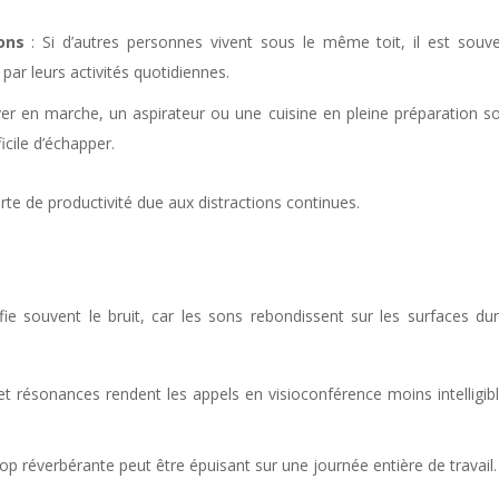
ons
: Si d’autres personnes vivent sous le même toit, il est souv
ar leurs activités quotidiennes.
er en marche, un aspirateur ou une cuisine en pleine préparation s
ficile d’échapper.
rte de productivité due aux distractions continues.
e souvent le bruit, car les sons rebondissent sur les surfaces du
t résonances rendent les appels en visioconférence moins intelligib
trop réverbérante peut être épuisant sur une journée entière de travail.