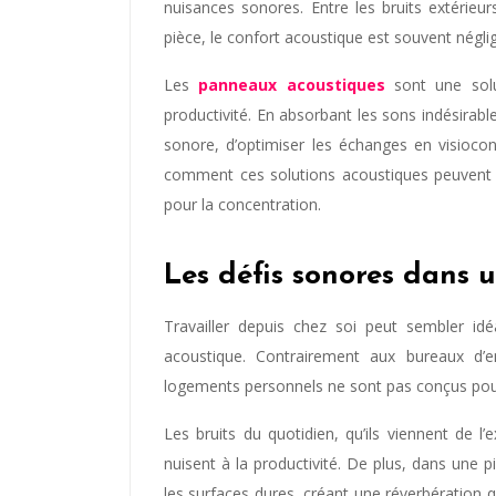
nuisances sonores. Entre les bruits extérieu
pièce, le confort acoustique est souvent négli
Les
panneaux acoustiques
sont une solu
productivité. En absorbant les sons indésirable
sonore, d’optimiser les échanges en visioco
comment ces solutions acoustiques peuvent 
pour la concentration.
Les défis sonores dans 
Travailler depuis chez soi peut sembler id
acoustique. Contrairement aux bureaux d’en
logements personnels ne sont pas conçus pour 
Les bruits du quotidien, qu’ils viennent de l’
nuisent à la productivité. De plus, dans une 
les surfaces dures, créant une réverbération qu