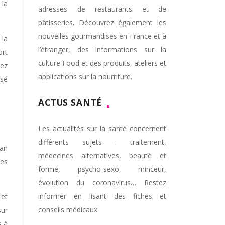
 la
adresses de restaurants et de
pâtisseries. Découvrez également les
nouvelles gourmandises en France et à
 la
l’étranger, des informations sur la
ort
culture Food et des produits, ateliers et
rez
applications sur la nourriture.
isé
ACTUS SANTÉ
Les actualités sur la santé concernent
différents sujets : traitement,
lan
médecines alternatives, beauté et
les
forme, psycho-sexo, minceur,
évolution du coronavirus… Restez
informer en lisant des fiches et
 et
conseils médicaux.
sur
s à