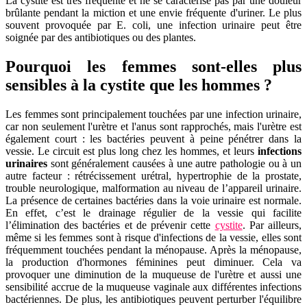
La cystite est très fréquente et ne se caractérise pas par une douleur
brûlante pendant la miction et une envie fréquente d'uriner. Le plus
souvent provoquée par E. coli, une infection urinaire peut être
soignée par des antibiotiques ou des plantes.
Pourquoi les femmes sont-elles plus
sensibles à la cystite que les hommes ?
Les femmes sont principalement touchées par une infection urinaire,
car non seulement l'urètre et l'anus sont rapprochés, mais l'urètre est
également court : les bactéries peuvent à peine pénétrer dans la
vessie. Le circuit est plus long chez les hommes, et leurs
infections
urinaires
sont généralement causées à une autre pathologie ou à un
autre facteur : rétrécissement urétral, hypertrophie de la prostate,
trouble neurologique, malformation au niveau de l’appareil urinaire.
La présence de certaines bactéries dans la voie urinaire est normale.
En effet, c’est le drainage régulier de la vessie qui facilite
l’élimination des bactéries et de prévenir cette
cystite
. Par ailleurs,
même si les femmes sont à risque d'infections de la vessie, elles sont
fréquemment touchées pendant la ménopause. Après la ménopause,
la production d'hormones féminines peut diminuer. Cela va
provoquer une diminution de la muqueuse de l'urètre et aussi une
sensibilité accrue de la muqueuse vaginale aux différentes infections
bactériennes. De plus, les antibiotiques peuvent perturber l'équilibre