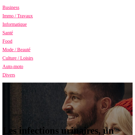
Business
Immo / Travaux
Informatique
Santé
Food
Mode / Beauté
Culture / Loisirs
Auto-moto
Divers
Les infections urinaires, un