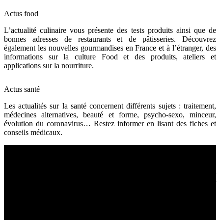
Actus food
L’actualité culinaire vous présente des tests produits ainsi que de
bonnes adresses de restaurants et de pâtisseries. Découvrez
également les nouvelles gourmandises en France et à l’étranger, des
informations sur la culture Food et des produits, ateliers et
applications sur la nourriture.
Actus santé
Les actualités sur la santé concernent différents sujets : traitement,
médecines alternatives, beauté et forme, psycho-sexo, minceur,
évolution du coronavirus… Restez informer en lisant des fiches et
conseils médicaux.
Sport et bien être
La pratique du sport favorise une bonne santé. Si vous souhaitez
rester en pleine forme, prenez l’habitude de bouger et de manger
sainement. En pratiquant la naturopathie, vous atteindrez un objectif
bien-être et une bonne vitalité.
Fitness et musculation