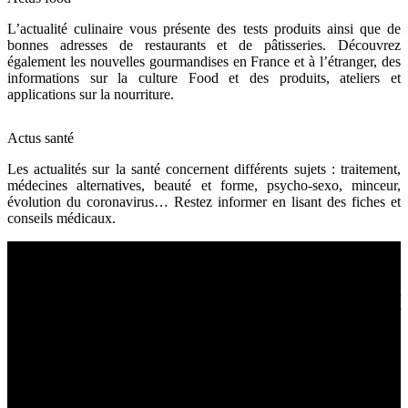
L’actualité culinaire vous présente des tests produits ainsi que de
bonnes adresses de restaurants et de pâtisseries. Découvrez
également les nouvelles gourmandises en France et à l’étranger, des
informations sur la culture Food et des produits, ateliers et
applications sur la nourriture.
Actus santé
Les actualités sur la santé concernent différents sujets : traitement,
médecines alternatives, beauté et forme, psycho-sexo, minceur,
évolution du coronavirus… Restez informer en lisant des fiches et
conseils médicaux.
Sport et bien être
La pratique du sport favorise une bonne santé. Si vous souhaitez
rester en pleine forme, prenez l’habitude de bouger et de manger
sainement. En pratiquant la naturopathie, vous atteindrez un objectif
bien-être et une bonne vitalité.
Fitness et musculation
Salle de sport
Brûler des calories