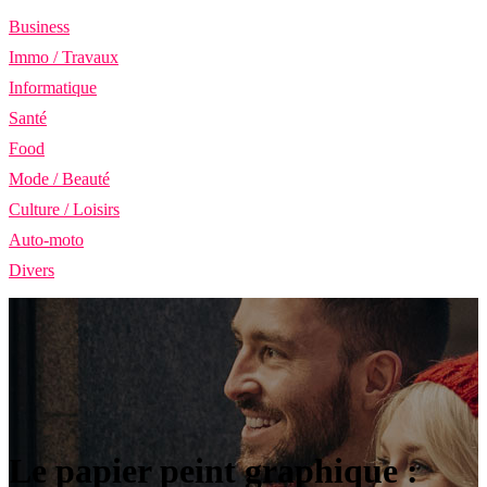
Business
Immo / Travaux
Informatique
Santé
Food
Mode / Beauté
Culture / Loisirs
Auto-moto
Divers
Le papier peint graphique :