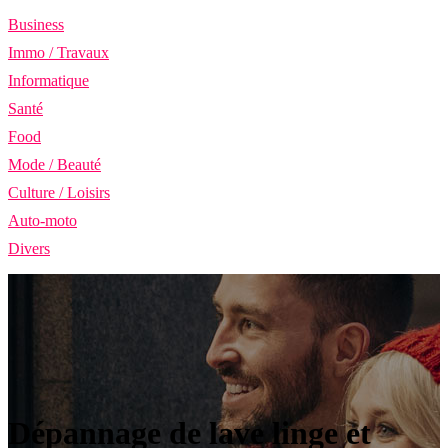
Business
Immo / Travaux
Informatique
Santé
Food
Mode / Beauté
Culture / Loisirs
Auto-moto
Divers
Dépannage de lave linge et