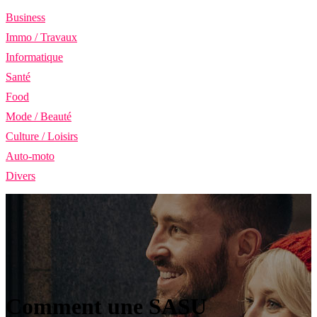
Business
Immo / Travaux
Informatique
Santé
Food
Mode / Beauté
Culture / Loisirs
Auto-moto
Divers
Comment une SASU