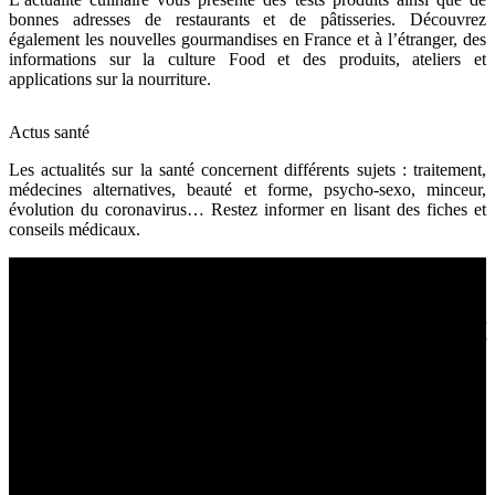
bonnes adresses de restaurants et de pâtisseries. Découvrez
également les nouvelles gourmandises en France et à l’étranger, des
informations sur la culture Food et des produits, ateliers et
applications sur la nourriture.
Actus santé
Les actualités sur la santé concernent différents sujets : traitement,
médecines alternatives, beauté et forme, psycho-sexo, minceur,
évolution du coronavirus… Restez informer en lisant des fiches et
conseils médicaux.
Sport et bien être
La pratique du sport favorise une bonne santé. Si vous souhaitez
rester en pleine forme, prenez l’habitude de bouger et de manger
sainement. En pratiquant la naturopathie, vous atteindrez un objectif
bien-être et une bonne vitalité.
Fitness et musculation
Salle de sport
Brûler des calories
Travailler le cardio