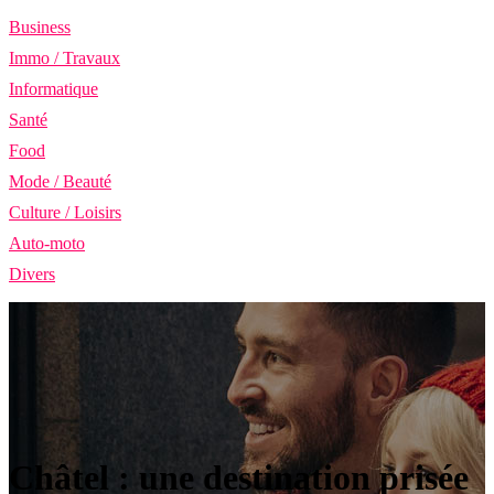
Business
Immo / Travaux
Informatique
Santé
Food
Mode / Beauté
Culture / Loisirs
Auto-moto
Divers
Châtel : une destination prisée