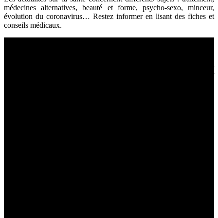
médecines alternatives, beauté et forme, psycho-sexo, minceur,
évolution du coronavirus… Restez informer en lisant des fiches et
conseils médicaux.
Sport et bien être
La pratique du sport favorise une bonne santé. Si vous souhaitez
rester en pleine forme, prenez l’habitude de bouger et de manger
sainement. En pratiquant la naturopathie, vous atteindrez un objectif
bien-être et une bonne vitalité.
Fitness et musculation
Salle de sport
Brûler des calories
Travailler le cardio
Entraînr ses biceps
Recettes du monde
Préparer des plats exotiques en reproduisant des recettes étrangères.
Les recettes du monde permettent d’effectuer un tour du monde
culinaire : alloco d’Afrique, soupe miso Japonaise, pasta à la
carbonara Italienne…