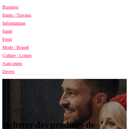
Business
Immo / Travaux
Informatique
Santé
Food
Mode / Beauté
Culture / Loisirs
Auto-moto
Divers
Acheter des produits de